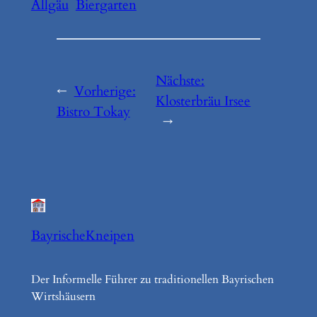
Allgäu
Biergarten
Nächste:
←
Vorherige:
Klosterbräu Irsee
Bistro Tokay
→
BayrischeKneipen
Der Informelle Führer zu traditionellen Bayrischen
Wirtshäusern